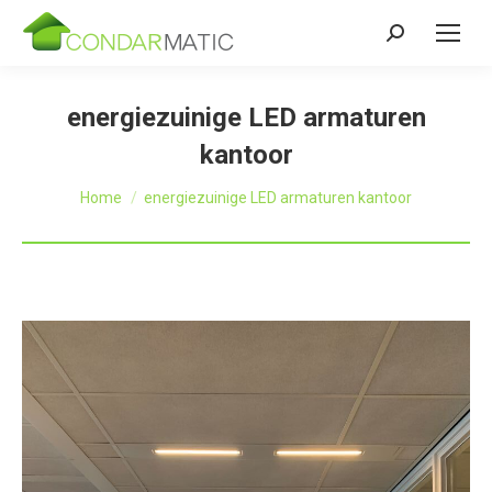
Zoeken:
energiezuinige LED armaturen
kantoor
Je bent hier:
Home
energiezuinige LED armaturen kantoor