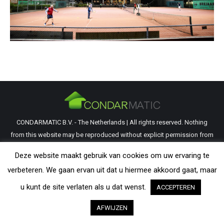
CONDARMATIC B.V. - The Netherlands | All rights reserved. Nothing
from this website may be reproduced without explicit permission from
CondarMatic B.V. All trademarks and copyrights remain the property of
Deze website maakt gebruik van cookies om uw ervaring te
their respective owners. The information provided on this website is a
verbeteren. We gaan ervan uit dat u hiermee akkoord gaat, maar
guideline and should be verified by the visitor as to its applicability.
u kunt de site verlaten als u dat wenst.
ACCEPTEREN
AFWIJZEN