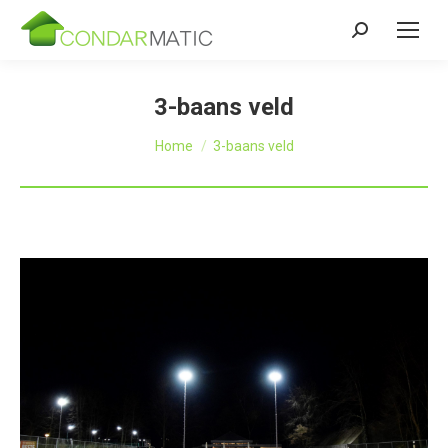
Zoeken:
3-baans veld
Je bent hier:
Home
3-baans veld