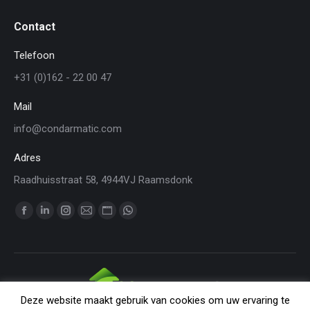
Contact
Telefoon
+31 (0)162 - 22 00 47
Mail
info@condarmatic.com
Adres
Raadhuisstraat 58, 4944VJ Raamsdonk
Vind ons op:
Facebook
Linkedin
Instagram
Mail
Website
WhatsApp
page
page
page
page
page
page
opens
opens
opens
opens
opens
opens
in
in
in
in
in
in
new
new
new
new
new
new
Deze website maakt gebruik van cookies om uw ervaring te
window
window
window
window
window
window