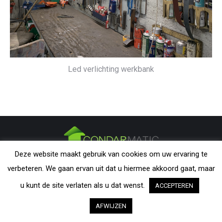
Led verlichting werkbank
Deze website maakt gebruik van cookies om uw ervaring te
CONDARMATIC B.V. - The Netherlands | All rights reserved. Nothing
verbeteren. We gaan ervan uit dat u hiermee akkoord gaat, maar
from this website may be reproduced without explicit permission from
CondarMatic B.V. All trademarks and copyrights remain the property of
u kunt de site verlaten als u dat wenst.
ACCEPTEREN
their respective owners. The information provided on this website is a
AFWIJZEN
guideline and should be verified by the visitor as to its applicability.