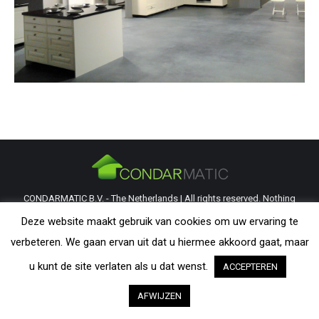
CONDARMATIC B.V. - The Netherlands | All rights reserved. Nothing
from this website may be reproduced without explicit permission from
Deze website maakt gebruik van cookies om uw ervaring te
CondarMatic B.V. All trademarks and copyrights remain the property of
verbeteren. We gaan ervan uit dat u hiermee akkoord gaat, maar
their respective owners. The information provided on this website is a
u kunt de site verlaten als u dat wenst.
ACCEPTEREN
guideline and should be verified by the visitor as to its applicability.
AFWIJZEN