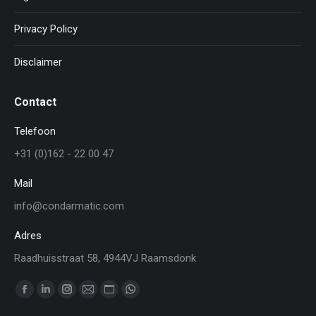
Privacy Policy
Disclaimer
Contact
Telefoon
+31 (0)162 - 22 00 47
Mail
info@condarmatic.com
Adres
Raadhuisstraat 58, 4944VJ Raamsdonk
Vind ons op:
Facebook
Linkedin
Instagram
Mail
Website
WhatsApp
page
page
page
page
page
page