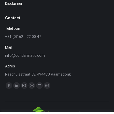
Disclaimer
Contact
Telefoon
+31 (0)162 - 22 00 47
Mail
info@condarmatic.com
Adres
Raadhuisstraat 58, 4944VJ Raamsdonk
Vind ons op:
Facebook
Linkedin
Instagram
Mail
Website
WhatsApp
page
page
page
page
page
page
opens
opens
opens
opens
opens
opens
in
in
in
in
in
in