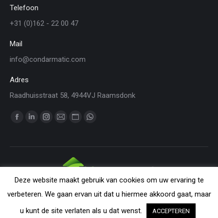
Telefoon
+31 (0)162 - 22 00 47
Mail
info@condarmatic.com
Adres
Raadhuisstraat 58, 4944VJ Raamsdonk
Vind ons op:
Facebook
Linkedin
Instagram
Mail
Website
WhatsApp
page
page
page
page
page
page
opens
opens
opens
opens
opens
opens
in
in
in
in
in
in
new
new
new
new
new
new
Deze website maakt gebruik van cookies om uw ervaring te
window
window
window
window
window
window
CONDARMATIC B.V. - The Netherlands | All rights reserved. Nothing
verbeteren. We gaan ervan uit dat u hiermee akkoord gaat, maar
from this website may be reproduced without explicit permission from
u kunt de site verlaten als u dat wenst.
ACCEPTEREN
CondarMatic B.V. All trademarks and copyrights remain the property of