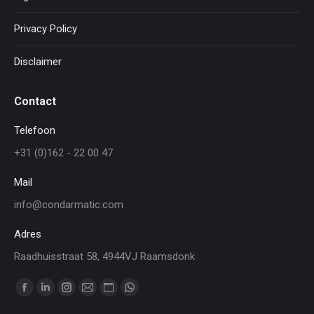
Privacy Policy
Disclaimer
Contact
Telefoon
+31 (0)162 - 22 00 47
Mail
info@condarmatic.com
Adres
Raadhuisstraat 58, 4944VJ Raamsdonk
Vind ons op:
Facebook
Linkedin
Instagram
Mail
Website
WhatsApp
page
page
page
page
page
page