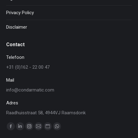
Privacy Policy
Disclaimer
Contact
Telefoon
+31 (0)162 - 22 00 47
Mail
info@condarmatic.com
Adres
Raadhuisstraat 58, 4944VJ Raamsdonk
Vind ons op:
Facebook
Linkedin
Instagram
Mail
Website
WhatsApp
page
page
page
page
page
page