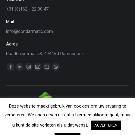
+31 (0)162 - 22 00 47
Mail
info@condarmatic.com
Adres
Raadhuisstraat 58, 4944VJ Raamsdonk
Vind ons op:
Facebook
Linkedin
Instagram
Mail
Website
WhatsApp
page
page
page
page
page
page
opens
opens
opens
opens
opens
opens
in
in
in
in
in
in
new
new
new
new
new
new
Deze website maakt gebruik van cookies om uw ervaring te
window
window
window
window
window
window
CONDARMATIC B.V. - The Netherlands | All rights reserved. Nothing
verbeteren. We gaan ervan uit dat u hiermee akkoord gaat, maar
from this website may be reproduced without explicit permission from
u kunt de site verlaten als u dat wenst.
ACCEPTEREN
CondarMatic B.V. All trademarks and copyrights remain the property of
their respective owners. The information provided on this website is a