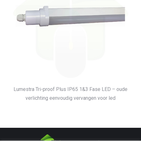
Lumestra Tri-proof Plus IP65 1&3 Fase LED – oude
verlichting eenvoudig vervangen voor led