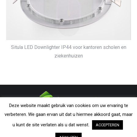
Situla LED Downlighter IP44 voor kantoren scholen en
ziekenhuizen
Deze website maakt gebruik van cookies om uw ervaring te
CONDARMATIC B.V. - The Netherlands | All rights reserved. Nothing
verbeteren. We gaan ervan uit dat u hiermee akkoord gaat, maar
from this website may be reproduced without explicit permission from
u kunt de site verlaten als u dat wenst.
ACCEPTEREN
CondarMatic B.V. All trademarks and copyrights remain the property of
their respective owners. The information provided on this website is a