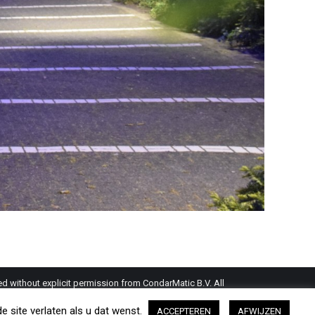
d without explicit permission from CondarMatic B.V. All
this website is a guideline and should be verified by the
 site verlaten als u dat wenst.
ACCEPTEREN
AFWIJZEN